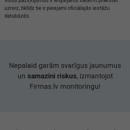
Visus paziņojumus ir iespējams saņemt praktiski
uzreiz, tiklīdz tie ir pieejami oficiālajās iestāžu
datubāzēs.
Nepalaid garām svarīgus jaunumus
un
samazini riskus
, izmantojot
Firmas.lv monitoringu!