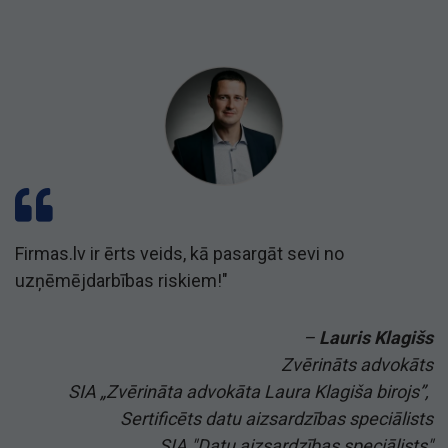
Firmas.lv ir ērts veids, kā pasargāt sevi no
uzņēmējdarbības riskiem!"
–
Lauris Klagišs
Zvērināts advokāts
SIA „Zvērināta advokāta Laura Klagiša birojs”,
Sertificēts datu aizsardzības speciālists
SIA "Datu aizsardzības speciālists"