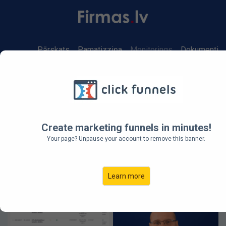
Pārskats
Pamatizziņa
Monitorings
Dokumenti
← Visi pakalpojumi
Uzņēmumu un
Create marketing funnels in minutes!
amatpersonu datu
Your page? Unpause your account to remove this banner.
monitorings
Learn more