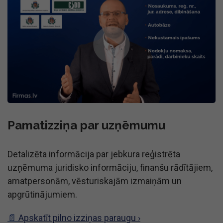
Pamatizziņa par uzņēmumu
Detalizēta informācija par jebkura reģistrēta
uzņēmuma juridisko informāciju, finanšu rādītājiem,
amatpersonām, vēsturiskajām izmaiņām un
apgrūtinājumiem.
📄
Apskatīt pilno izziņas paraugu ›